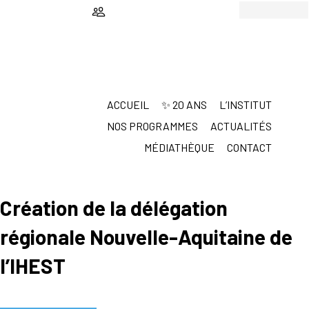
Passer
Passer
au
au
contenu
pied
principal
de
Non classé
page
ACCUEIL
✨ 20 ANS
L’INSTITUT
NOS PROGRAMMES
ACTUALITÉS
MÉDIATHÈQUE
CONTACT
/
25 MARS 2026
Création de la délégation
régionale Nouvelle-Aquitaine de
l’IHEST