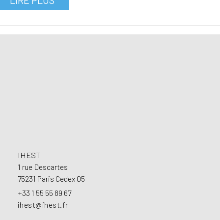
Footer
IHEST
1 rue Descartes
75231 Paris Cedex 05
+33 1 55 55 89 67
ihest@ihest.fr