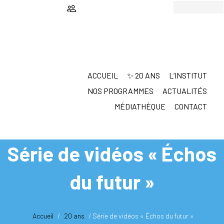
Passer
Passer
au
au
contenu
pied
principal
de
page
ACCUEIL
✨ 20 ANS
L’INSTITUT
NOS PROGRAMMES
ACTUALITÉS
MÉDIATHÈQUE
CONTACT
Série de vidéos « Échos
du futur »
Accueil
/
20 ans
/
Série de vidéos « Échos du futur »