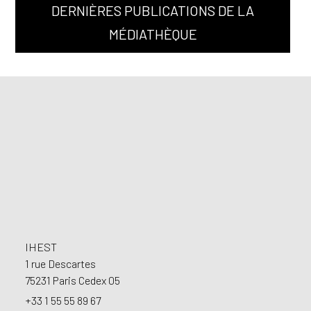
DERNIÈRES PUBLICATIONS DE LA
MÉDIATHÈQUE
FOOTER
IHEST
1 rue Descartes
75231 Paris Cedex 05
+33 1 55 55 89 67