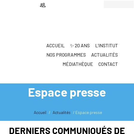
Passer
Passer
au
au
contenu
pied
principal
de
page
ACCUEIL
✨ 20 ANS
L’INSTITUT
NOS PROGRAMMES
ACTUALITÉS
MÉDIATHÈQUE
CONTACT
Espace presse
Accueil
/
Actualités
/
Espace presse
DERNIERS COMMUNIQUÉS DE