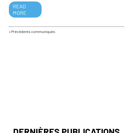
READ
MORE
« Entrées précédentes
CONTACT PRESSE
Mélissa Huchery /
melissa.huchery@ihest.fr
Contacter par mail
DERNIÈRES PUBLICATIONS