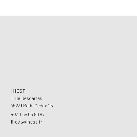
Footer
IHEST
1 rue Descartes
75231 Paris Cedex 05
+33 1 55 55 89 67
ihest@ihest.fr