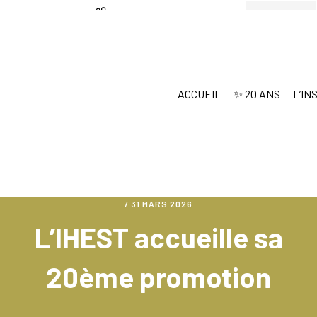
Passer
Passer
au
au
contenu
pied
principal
de
ACCUEIL
✨ 20 ANS
L’IN
page
/
31 MARS 2026
L’IHEST accueille sa
20ème promotion