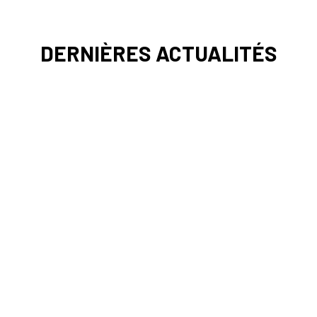
DERNIÈRES ACTUALITÉS
Rapports d’activité de l’IHEST Chaque année, le rapport
d’activité représente une occasion de faire le point sur le
chemin parcouru,...