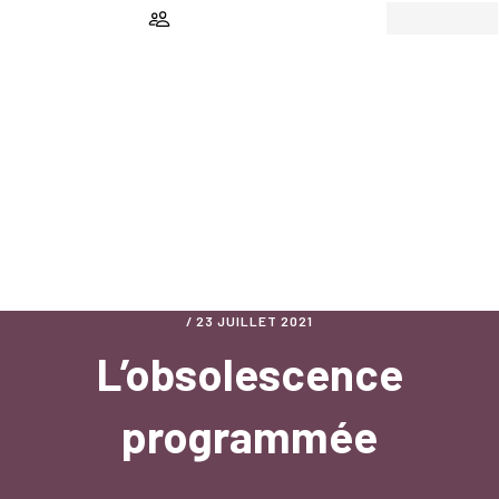
Passer
Passer
au
au
contenu
pied
principal
de
page
/
23 JUILLET 2021
L’obsolescence
programmée