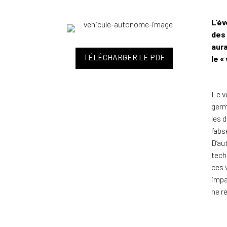
L’év
des 
aura
TÉLÉCHARGER LE PDF
le «
Le v
germ
les 
l’ab
D’au
tech
ces 
impa
ne r