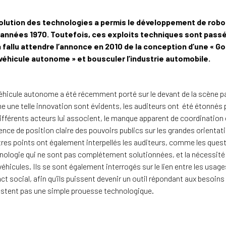
olution des technologies a permis le développement de robo
années 1970. Toutefois, ces exploits techniques sont passés
 fallu attendre l’annonce en 2010 de la conception d’une « Go
 véhicule autonome » et bousculer l’industrie automobile.
éhicule autonome a été récemment porté sur le devant de la scène pa
e une telle innovation sont évidents, les auditeurs ont été étonnés p
différents acteurs lui associent, le manque apparent de coordination 
sence de position claire des pouvoirs publics sur les grandes orientati
tres points ont également interpellés les auditeurs, comme les quest
nologie qui ne sont pas complétement solutionnées, et la nécessité d’
véhicules. Ils se sont également interrogés sur le lien entre les usag
ct social, afin qu’ils puissent devenir un outil répondant aux besoins
estent pas une simple prouesse technologique.