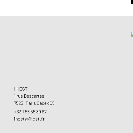
Footer
IHEST
1 rue Descartes
75231 Paris Cedex 05
+33 1 55 55 89 67
ihest@ihest.fr