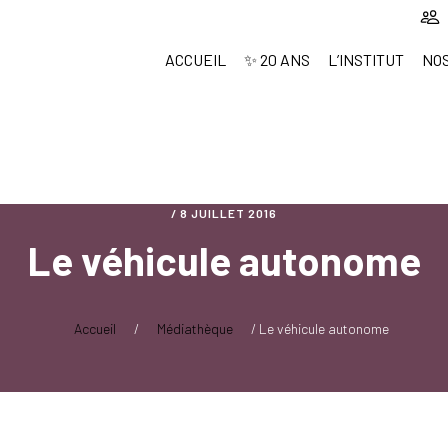
ACCUEIL
✨ 20 ANS
L’INSTITUT
NO
/
8 JUILLET 2016
Le véhicule autonome
Accueil
/
Médiathèque
/
Le véhicule autonome