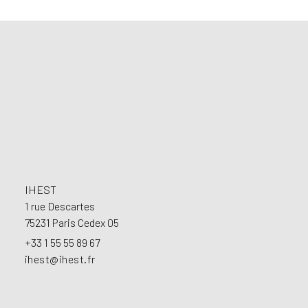
Footer
IHEST
1 rue Descartes
75231 Paris Cedex 05
+33 1 55 55 89 67
ihest@ihest.fr