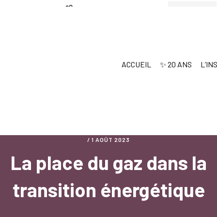
Passer
Passer
au
au
contenu
pied
principal
de
ACCUEIL
✨ 20 ANS
L’IN
page
/
1 AOÛT 2023
La place du gaz dans la
transition énergétique