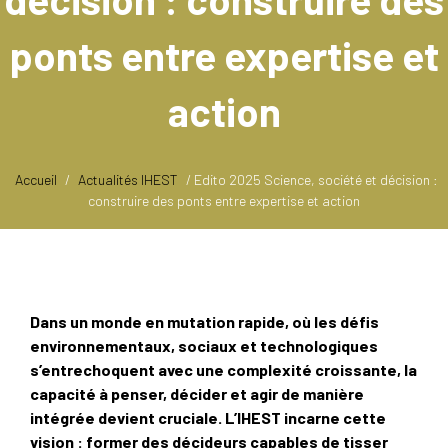
ponts entre expertise et
action
Accueil
/
Actualités IHEST
/
Edito 2025 Science, société et décision :
construire des ponts entre expertise et action
Dans un monde en mutation rapide, où les défis
environnementaux, sociaux et technologiques
s’entrechoquent avec une complexité croissante, la
capacité à penser, décider et agir de manière
intégrée devient cruciale. L’IHEST incarne cette
vision : former des décideurs capables de tisser