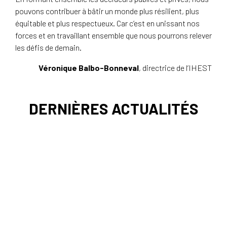
pouvons contribuer à bâtir un monde plus résilient, plus
équitable et plus respectueux. Car c’est en unissant nos
forces et en travaillant ensemble que nous pourrons relever
les défis de demain.
Véronique Balbo-Bonneval
, directrice de l’IHEST
DERNIÈRES ACTUALITÉS
Rapports d’activité de l’IHEST Chaque année, le rapport
d’activité représente une occasion de faire le point sur le