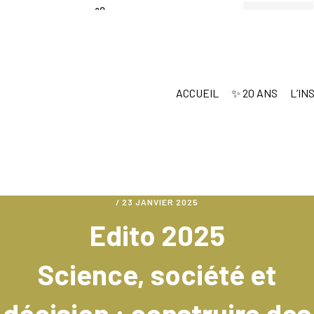
Passer
Passer
au
au
contenu
pied
principal
de
ACCUEIL
✨ 20 ANS
L’IN
page
/
23 JANVIER 2025
Edito 2025
Science, société et
décision : construire des